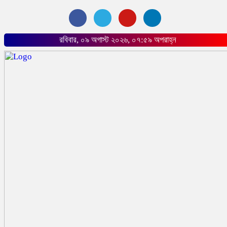
রবিবার, ০৯ অগাস্ট ২০২৬, ০৭:৫৯ অপরাহ্ন