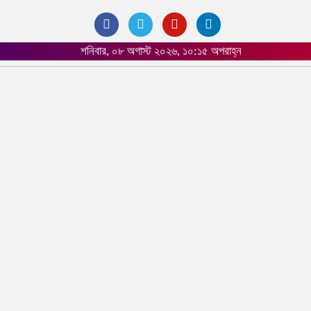
শনিবার, ০৮ অগাস্ট ২০২৬, ১০:১৫ অপরাহ্ন