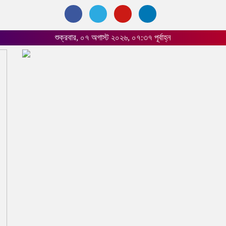
শুক্রবার, ০৭ অগাস্ট ২০২৬, ০৭:৩৭ পূর্বাহ্ন