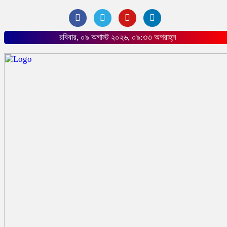
রবিবার, ০৯ অগাস্ট ২০২৬, ০৯:৩৩ অপরাহ্ন