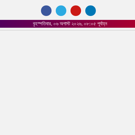
বৃহস্পতিবার, ০৬ অগাস্ট ২০২৬, ০৮:০৫ পূর্বাহ্ন