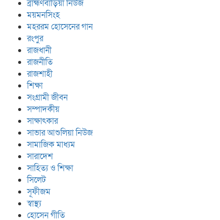
ব্রাহ্মণবাড়িয়া নিউজ
ময়মনসিংহ
মহররম হোসেনের গান
রংপুর
রাজধানী
রাজনীতি
রাজশাহী
শিক্ষা
সংগ্রামী জীবন
সম্পাদকীয়
সাক্ষাৎকার
সাভার আশুলিয়া নিউজ
সামাজিক মাধ্যম
সারাদেশ
সাহিত্য ও শিক্ষা
সিলেট
সূফীজম
স্বাস্থ্য
হোসেন গীতি