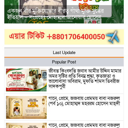
একজন বীর মুক্তিযোদ্ধার বীরত্ব গাঁথা মুক্তি যুদ্ধের
ইতিহাস – সংগ্রহেঃ মোহাম্মদ আনোয়ার হোসেন
Last Update
Popular Post
জীবন্ত কিংবদন্তি জনাব আমীর উদ্দিন মামার
অমর সৃষ্টির প্রতি বিনম্র শ্রদ্ধা, কৃতজ্ঞতা ও
ভালোবাসা অবিরাম, মুফতি শামস তিবরীজ
সাদকপুরী
গানে, প্রেমে, জজবায় প্রেমময় বাবা নজরুল
(পর্ব ১০), মোহাম্মদ মহররম হোসেন মাহ্দী
গানে, প্রেমে, জজবায় প্রেমময় বাবা নজরুল