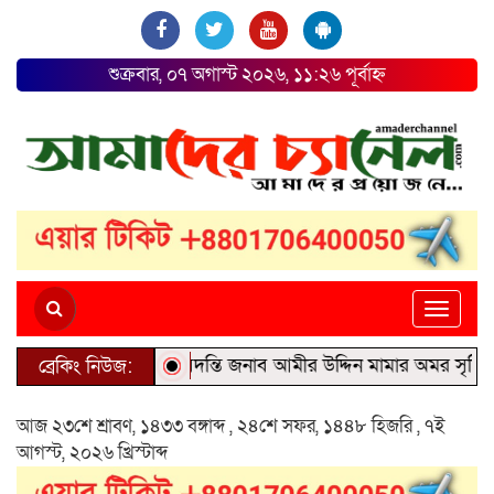
শুক্রবার, ০৭ অগাস্ট ২০২৬, ১১:২৬ পূর্বাহ্ন
Toggle
naviga
জীবন্ত কিংবদন্তি জনাব আমীর উদ্দিন মামার অমর সৃষ্টির প্রতি
ব্রেকিং নিউজ:
আজ ২৩শে শ্রাবণ, ১৪৩৩ বঙ্গাব্দ , ২৪শে সফর, ১৪৪৮ হিজরি , ৭ই
আগস্ট, ২০২৬ খ্রিস্টাব্দ