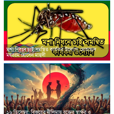
মশা নিধনে চাই সমন্বিত কার্যকর উদ্যোগ, মোহাম্মদ
মহররম হোসেন মাহ্দী
১৬ ডিসেম্বর: বিজয়ের নীলিমায় রক্তের স্বাক্ষর ও