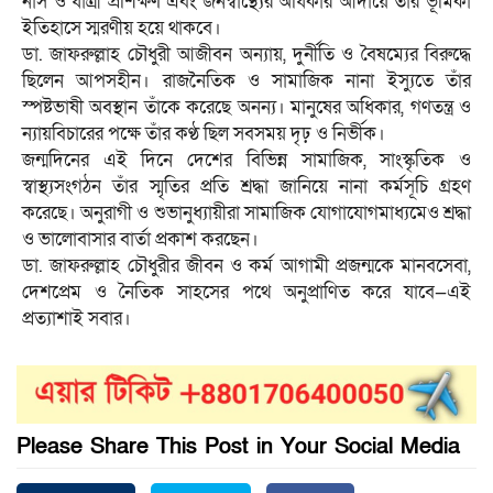
নার্স ও ধাত্রী প্রশিক্ষণ এবং জনস্বাস্থ্যের অধিকার আদায়ে তাঁর ভূমিকা
ইতিহাসে স্মরণীয় হয়ে থাকবে।
ডা. জাফরুল্লাহ চৌধুরী আজীবন অন্যায়, দুর্নীতি ও বৈষম্যের বিরুদ্ধে
ছিলেন আপসহীন। রাজনৈতিক ও সামাজিক নানা ইস্যুতে তাঁর
স্পষ্টভাষী অবস্থান তাঁকে করেছে অনন্য। মানুষের অধিকার, গণতন্ত্র ও
ন্যায়বিচারের পক্ষে তাঁর কণ্ঠ ছিল সবসময় দৃঢ় ও নির্ভীক।
জন্মদিনের এই দিনে দেশের বিভিন্ন সামাজিক, সাংস্কৃতিক ও
স্বাস্থ্যসংগঠন তাঁর স্মৃতির প্রতি শ্রদ্ধা জানিয়ে নানা কর্মসূচি গ্রহণ
করেছে। অনুরাগী ও শুভানুধ্যায়ীরা সামাজিক যোগাযোগমাধ্যমেও শ্রদ্ধা
ও ভালোবাসার বার্তা প্রকাশ করছেন।
ডা. জাফরুল্লাহ চৌধুরীর জীবন ও কর্ম আগামী প্রজন্মকে মানবসেবা,
দেশপ্রেম ও নৈতিক সাহসের পথে অনুপ্রাণিত করে যাবে—এই
প্রত্যাশাই সবার।
Please Share This Post in Your Social Media