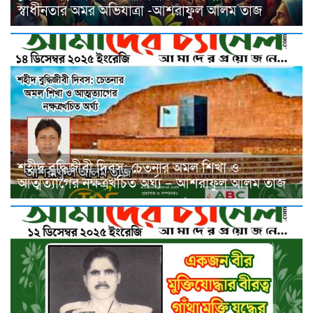
স্বাধীনতার অমর অভিযাত্রা -আশরাফুল আলম তাজ
শহীদ বুদ্ধিজীবী দিবস: চেতনার অমল শিখা ও
আত্মত্যাগের নক্ষত্রখচিত অর্ঘ্য – আশরাফুল আলম তাজ