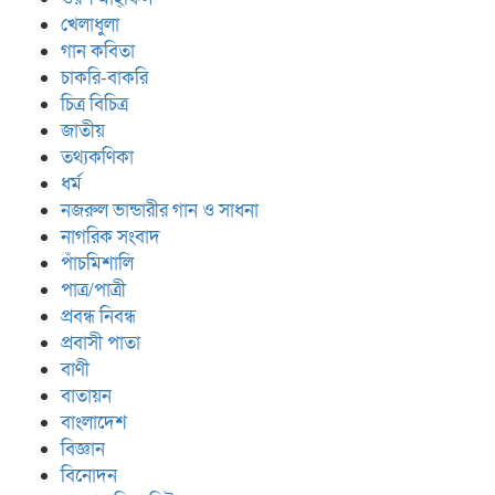
খেলাধুলা
গান কবিতা
চাকরি-বাকরি
চিত্র বিচিত্র
জাতীয়
তথ্যকণিকা
ধর্ম
নজরুল ভান্ডারীর গান ও সাধনা
নাগরিক সংবাদ
পাঁচমিশালি
পাত্র/পাত্রী
প্রবন্ধ নিবন্ধ
প্রবাসী পাতা
বাণী
বাতায়ন
বাংলাদেশ
বিজ্ঞান
বিনোদন