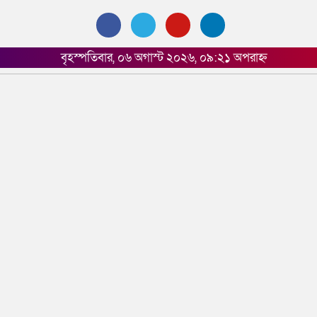
বৃহস্পতিবার, ০৬ অগাস্ট ২০২৬, ০৯:২১ অপরাহ্ন