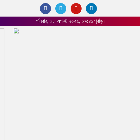
শনিবার, ০৮ অগাস্ট ২০২৬, ০৯:৪১ পূর্বাহ্ন