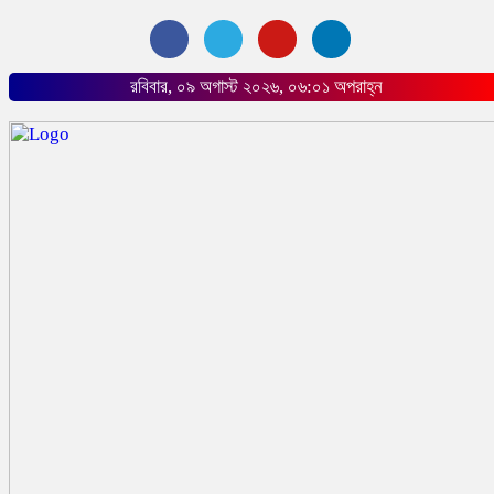
রবিবার, ০৯ অগাস্ট ২০২৬, ০৬:০১ অপরাহ্ন