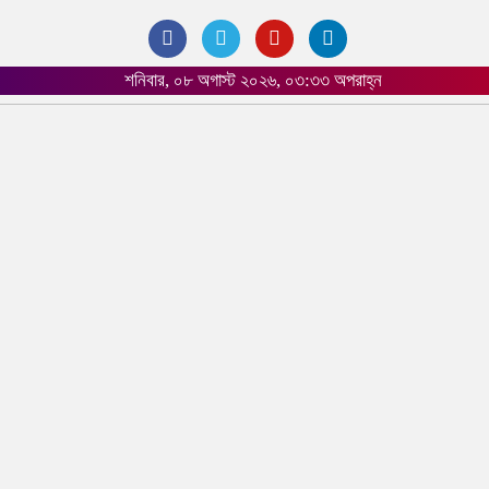
শনিবার, ০৮ অগাস্ট ২০২৬, ০৩:৩৩ অপরাহ্ন