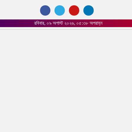
রবিবার, ০৯ অগাস্ট ২০২৬, ০৫:৩৮ অপরাহ্ন