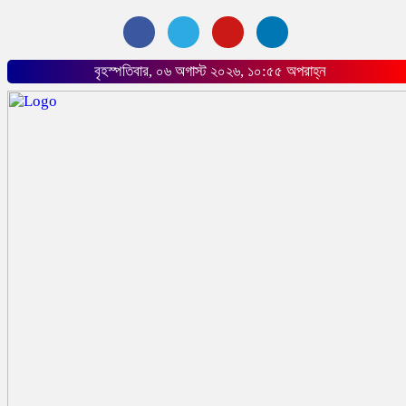
বৃহস্পতিবার, ০৬ অগাস্ট ২০২৬, ১০:৫৫ অপরাহ্ন