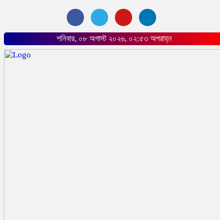
শনিবার, ০৮ অগাস্ট ২০২৬, ০২:৫৩ অপরাহ্ন