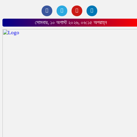
সোমবার, ১০ অগাস্ট ২০২৬, ০৬:১৫ অপরাহ্ন