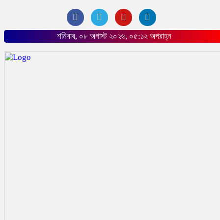
শনিবার, ০৮ অগাস্ট ২০২৬, ০৫:১২ অপরাহ্ন