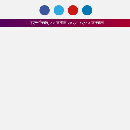
বৃহস্পতিবার, ০৬ অগাস্ট ২০২৬, ১২:০২ অপরাহ্ন