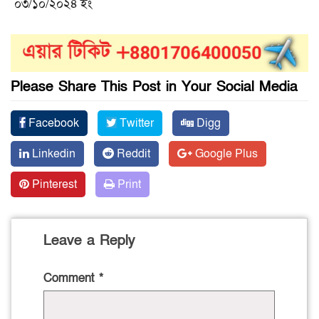
০৩/১০/২০২৪ ইং
Please Share This Post in Your Social Media
Facebook
Twitter
Digg
Linkedin
Reddit
Google Plus
Pinterest
Print
Leave a Reply
Comment
*