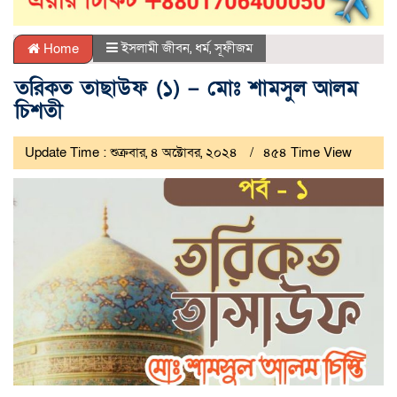
ইসলামী জীবন
,
ধর্ম
,
সূফীজম
Home
তরিকত তাছাউফ (১) – মোঃ শামসুল আলম
চিশতী
Update Time : শুক্রবার, ৪ অক্টোবর, ২০২৪
৪৫৪ Time View