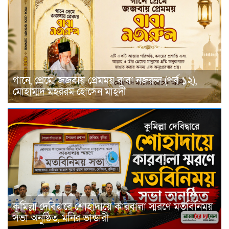
গানে, প্রেমে, জজবায় প্রেমময় বাবা নজরুল (পর্ব ১২),
মোহাম্মদ মহররম হোসেন মাহ্দী
কুমিল্লা দেবিদ্বারে শোহাদায়ে কারবালা স্মরণে মতবিনিময়
সভা অনুষ্ঠিত, মনির ভান্ডারী