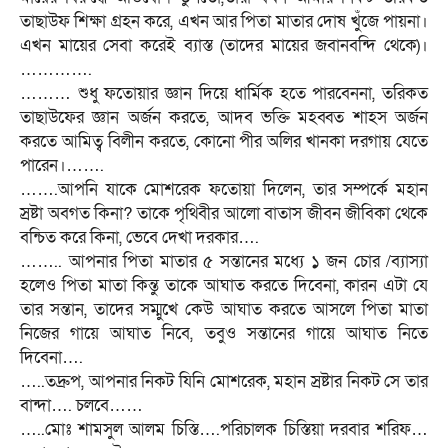
তাছাউফ শিক্ষা গ্রহন করে, এখন আর পিতা মাতার দোষ খুঁজে পায়না।
এখন মায়ের সেবা করেই ব্যাস্ত (তাদের মায়ের জবানবন্দি থেকে)।
………….
……… শুধু ফতোয়ার জ্ঞান দিয়ে ধার্মিক হতে পারবেননা, তরিকত
তাছাউফের জ্ঞান অর্জন করতে, আদব ভক্তি মহব্বত শাহস অর্জন
করতে আমিত্ব বিলীন করতে, কোনো পীর অলির খানকা দরগায় যেতে
পারেন।…….
…….আপনি যাকে মোশরেক ফতোয়া দিলেন, তার সম্পর্কে মহান
স্রষ্টা অবগত কিনা? তাকে পৃথিবীর আলো বাতাস জীবন জীবিকা থেকে
বন্চিত করে কিনা, ভেবে দেখা দরকার….
…….. আপনার পিতা মাতার ৫ সন্তানের মধ্যে ১ জন চোর /ব্যাস্যা
হলেও পিতা মাতা কিন্তু তাকে আঘাত করতে দিবেনা, কারন এটা যে
তার সন্তান, তাদের সম্মুখে কেউ আঘাত করতে আসলে পিতা মাতা
নিজের গায়ে আঘাত নিবে, তবুও সন্তানের গায়ে আঘাত নিতে
দিবেনা….
…..তদ্রুপ, আপনার নিকট যিনি মোশরেক, মহান স্রষ্টার নিকট সে তার
বান্দা…. চলবে……
…..মোঃ শামসুল আলম চিস্তি….পরিচালক চিস্তিয়া দরবার শরিফ…