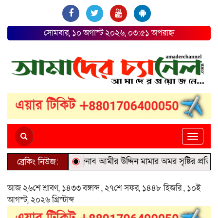
সোমবার, ১০ অগাস্ট ২০২৬, ০৩:৫১ অপরাহ্ন
Toggle
naviga
জীবন্ত কিংবদন্তি জনাব আমীর উদ্দিন মামার অমর সৃষ্টির প্রতি বিনম্র শ
ব্রেকিং নিউজ:
আজ ২৬শে শ্রাবণ, ১৪৩৩ বঙ্গাব্দ , ২৭শে সফর, ১৪৪৮ হিজরি , ১০ই
আগস্ট, ২০২৬ খ্রিস্টাব্দ