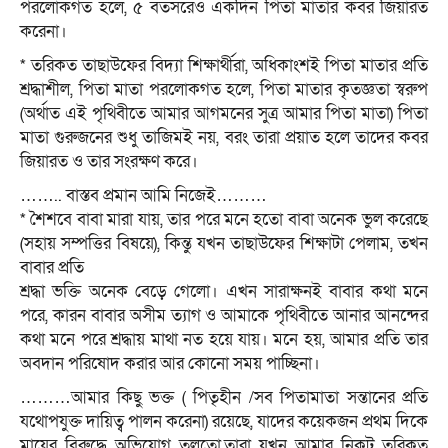
পরলোকগত হলে, ৫ বতসরেও একদিন পিতা মাতার কবর জিয়ারত
করেনা।
* তরিকত তাছাউফের বিদ্যা শিক্ষার্থীরা, অধিকাংশই পিতা মাতার প্রতি
শ্রদ্ধাশীল, পিতা মাতা পরলোকগত হলে, পিতা মাতার কৃতজ্ঞতা স্বরুপ
(অর্থাত এই পৃথিবীতে আমার আগমনের সুত্র আমার পিতা মাতা) পিতা
মাতা গুরুজনের শুধু তাজিমই নয়, বরং তারা প্রয়াত হলে তাদের কবর
জিয়ারত ও তার সংরক্ষণ করে।
…….. বাস্তব প্রমান আমি নিজেই………
* শৈশবে বাবা মারা যায়, তার পরে মনে হতো বাবা অনেক ভুল করেছে
(সহায় সম্পত্তির বিষয়ে), কিন্তু যখন তাছাউফের শিক্ষাটা পেলাম, তখন
বাবার প্রতি
শ্রদ্ধা ভক্তি অনেক বেড়ে গেলো। এখন সারাক্ষনই বাবার কথা মনে
পরে, কারন বাবার অসীম ত্যাগ ও আমাকে পৃথিবীতে আনার আনন্দের
কথা মনে পরে শ্রদ্ধায় মাথা নত হয়ে যায়। মনে হয়, আমার প্রতি তার
অবদান পরিষোদ করার আর কোনো সময় পাচ্ছিনা।
………আমার কিছু ভক্ত ( পিতৃহীন /সব পিতামাতা সন্তানের প্রতি
যথোপযুক্ত দায়িত্ব পালন করেনা) রয়েছে, যাদের কয়েকজন প্রথম দিকে
মায়ের বিরুদ্ধে অভিযোগ তুলতো,তারা যখন আমার নিকট তরিকত