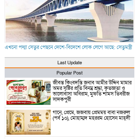
এখনো পদ্মা সেতুর পেছনে দেশে-বিদেশে লোক লেগে আছে: সেতুমন্ত্রী
Last Update
Popular Post
জীবন্ত কিংবদন্তি জনাব আমীর উদ্দিন মামার
অমর সৃষ্টির প্রতি বিনম্র শ্রদ্ধা, কৃতজ্ঞতা ও
ভালোবাসা অবিরাম, মুফতি শামস তিবরীজ
সাদকপুরী
গানে, প্রেমে, জজবায় প্রেমময় বাবা নজরুল
(পর্ব ১০), মোহাম্মদ মহররম হোসেন মাহ্দী