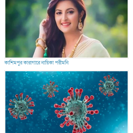
কাশিমপুর কারাগারে নায়িকা পরীমনি