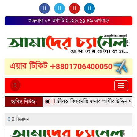
শুক্রবার, ০৭ অগাস্ট ২০২৬, ১১:৪৯ অপরাহ্ন
Toggle
naviga
জীবন্ত কিংবদন্তি জনাব আমীর উদ্দিন মামার অমর
ব্রেকিং নিউজ:
বিনোদন