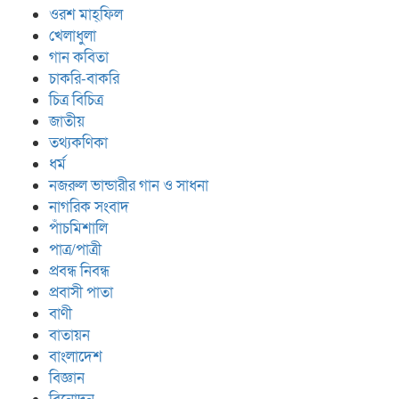
ওরশ মাহ্ফিল
খেলাধুলা
গান কবিতা
চাকরি-বাকরি
চিত্র বিচিত্র
জাতীয়
তথ্যকণিকা
ধর্ম
নজরুল ভান্ডারীর গান ও সাধনা
নাগরিক সংবাদ
পাঁচমিশালি
পাত্র/পাত্রী
প্রবন্ধ নিবন্ধ
প্রবাসী পাতা
বাণী
বাতায়ন
বাংলাদেশ
বিজ্ঞান