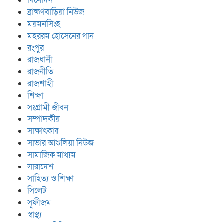
বিনোদন
ব্রাহ্মণবাড়িয়া নিউজ
ময়মনসিংহ
মহররম হোসেনের গান
রংপুর
রাজধানী
রাজনীতি
রাজশাহী
শিক্ষা
সংগ্রামী জীবন
সম্পাদকীয়
সাক্ষাৎকার
সাভার আশুলিয়া নিউজ
সামাজিক মাধ্যম
সারাদেশ
সাহিত্য ও শিক্ষা
সিলেট
রং বেরঙের ভালোবাসা, সুফি গবেষক
মোবারক হোসেন মুরাদ
সূফীজম
স্বাস্থ্য