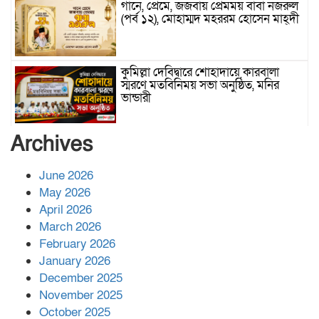
গানে, প্রেমে, জজবায় প্রেমময় বাবা নজরুল
(পর্ব ১২), মোহাম্মদ মহররম হোসেন মাহ্দী
কুমিল্লা দেবিদ্বারে শোহাদায়ে কারবালা
স্মরণে মতবিনিময় সভা অনুষ্ঠিত, মনির
ভান্ডারী
Archives
সিঙ্গাপুর ইস্কান্দার শাহ রহঃ এর মাজার
শরীফ, মহররম হোসেন
June 2026
May 2026
নজরুলীয়া কণ্ঠ, সূফী কালামের এক ঐশী
April 2026
উত্তরাধিকার, মুফতি শামস তিবরীজ
March 2026
সাদকপুরী
February 2026
January 2026
বেলায়েত দিবস, মুফতি শামস তিবরীজ
December 2025
সাদকপুরী
November 2025
October 2025