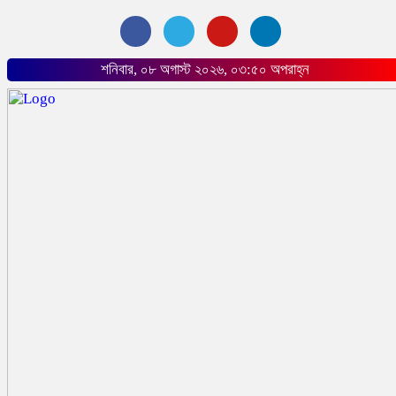
শনিবার, ০৮ অগাস্ট ২০২৬, ০৩:৫০ অপরাহ্ন