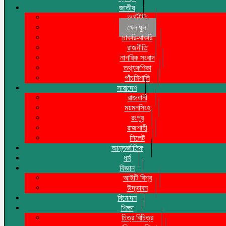
জাতীয়
অর্থনীতি
খেলাধুলা
চাকরি-বাকরি
রাজনীতি
নাগরিক সংবাদ
তথ্যকণিকা
পাঁচমিশালি
সারাদেশ
রাজধানী
ময়মনসিংহ
রংপুর
রাজশাহী
সিলেট
আন্তর্জাতিক
ধর্ম
বিজ্ঞান
আইটি বিশ্ব
উদ্ভাবন
বিনোদন
শিক্ষা
চিত্র বিচিত্র