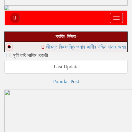
Toggle
navigat
ব্রেকিং নিউজ:
জীবন্ত কিংবদন্তি জনাব আমীর উদ্দিন মামার অমর সৃষ্টির প্র
সূফী কবি শামীম রেজভী
Last Update
Popular Post