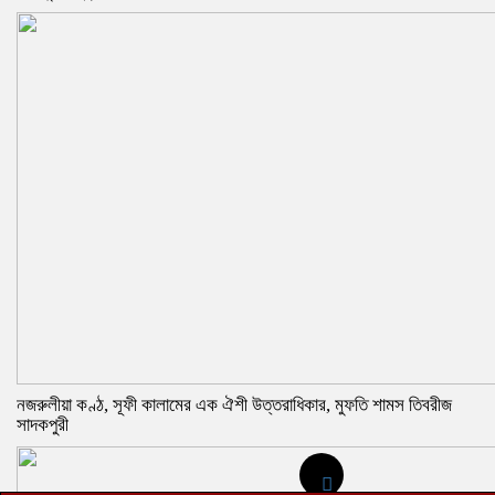
নজরুলীয়া কণ্ঠ, সূফী কালামের এক ঐশী উত্তরাধিকার, মুফতি শামস তিবরীজ
সাদকপুরী