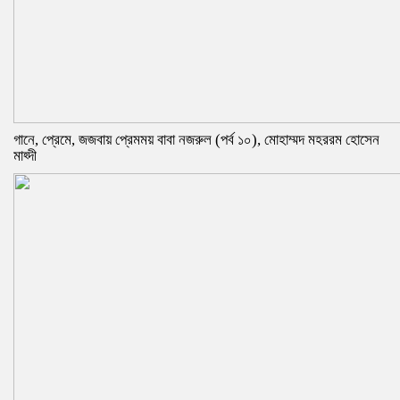
গানে, প্রেমে, জজবায় প্রেমময় বাবা নজরুল (পর্ব ১০), মোহাম্মদ মহররম হোসেন
মাহ্দী