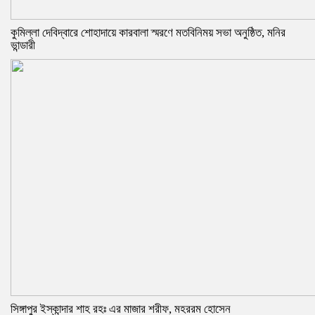
কুমিল্লা দেবিদ্বারে শোহাদায়ে কারবালা স্মরণে মতবিনিময় সভা অনুষ্ঠিত, মনির
ভান্ডারী
সিঙ্গাপুর ইস্কান্দার শাহ রহঃ এর মাজার শরীফ, মহররম হোসেন