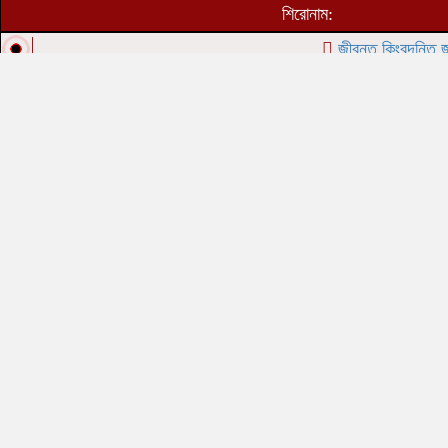
শিরোনাম:
জীবন্ত কিংবদন্তি জনাব আমী
বেলায়েত দিবস, মুফতি শামস তিবরীজ সাদকপুরী