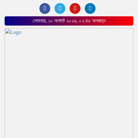
সোমবার, ১০ অগাস্ট ২০২৬, ০২:৪৫ অপরাহ্ন