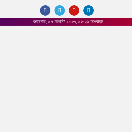
শুক্রবার, ০৭ অগাস্ট ২০২৬, ০৬:২৯ অপরাহ্ন