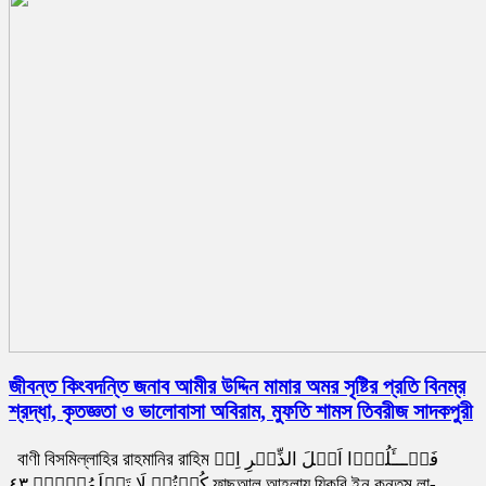
জীবন্ত কিংবদন্তি জনাব আমীর উদ্দিন মামার অমর সৃষ্টির প্রতি বিনম্র
শ্রদ্ধা, কৃতজ্ঞতা ও ভালোবাসা অবিরাম, মুফতি শামস তিবরীজ সাদকপুরী
বাণী বিসমিল্লাহির রাহমানির রাহিম فَسۡـــَٔلُوۡۤا اَهۡلَ الذِّكۡرِ اِنۡ
كُنۡتُمۡ لَا تَعۡلَمُوۡنَۙ‏ ٤٣ ফাছআলূ আহলায যিকরি ইন কুনতুম লা-