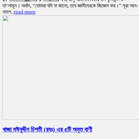
তা‘লামূন। অর্থাৎ, “তোমরা যদি না জানো, তবে জ্ঞানীদেরকে জিজ্ঞেস কর।” সূরা আন-
নাহল,
read more
খাজা মঈনুদ্দীন চিশতী (রহঃ) এর ৫টি অমৃত বাণী