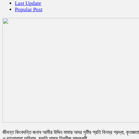
Last Update
Popular Post
জীবন্ত কিংবদন্তি জনাব আমীর উদ্দিন মামার অমর সৃষ্টির প্রতি বিনম্র শ্রদ্ধা, কৃতজ্ঞতা
ও ভালোবাসা অবিরাম, মুফতি শামস তিবরীজ সাদকপুরী