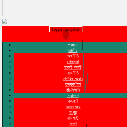
Toggle navigation
প্রচ্ছদ
জাতীয়
অর্থনীতি
খেলাধুলা
চাকরি-বাকরি
রাজনীতি
নাগরিক সংবাদ
তথ্যকণিকা
পাঁচমিশালি
সারাদেশ
রাজধানী
ময়মনসিংহ
রংপুর
রাজশাহী
সিলেট