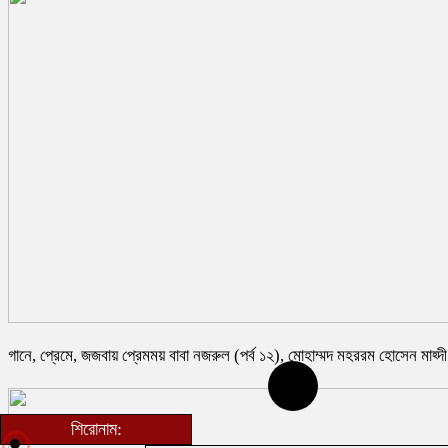
গানে, প্রেমে, জজবায় প্রেমময় বাবা নজরুল (পর্ব ১২), মোহাম্মদ মহররম হোসেন মাহ্দী
শিরোনাম: