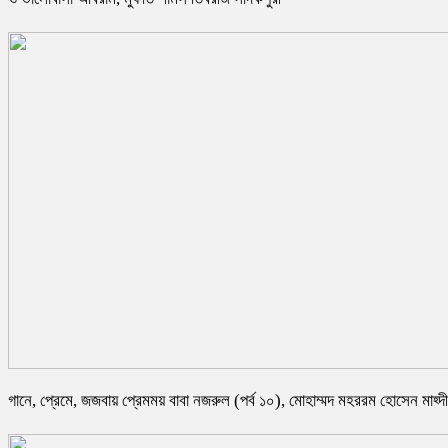
গানে, প্রেমে, জজবায় প্রেমময় বাবা নজরুল (পর্ব ১০), মোহাম্মদ মহররম হোসেন মাহ্দী