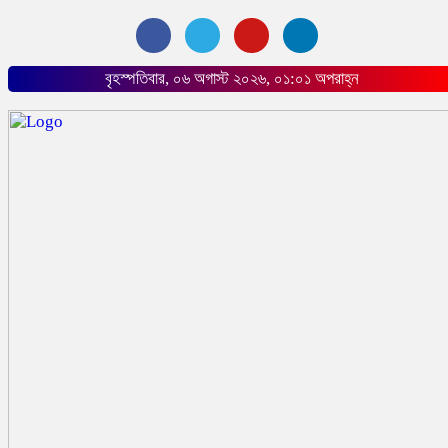
বৃহস্পতিবার, ০৬ অগাস্ট ২০২৬, ০১:০১ অপরাহ্ন