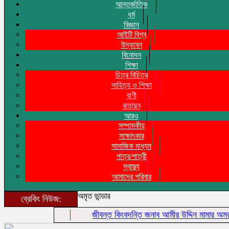
আন্তর্জাতিক
ধর্ম
বিজ্ঞান
আইটি বিশ্ব
উদ্ভাবন
বিনোদন
শিক্ষা
চিত্র বিচিত্র
সাহিত্য ও শিক্ষা
বাণী
বাতায়ন
আরও
সম্পাদকীয়
সাক্ষাৎকার
সামাজিক মাধ্যম
পাত্র/পাত্রী
স্বাস্থ্য
আমাদের পরিবার
অমৃত ভান্ডার
ব্রেকিং নিউজ:
জীবন্ত কিংবদন্তি জনাব আমীর উদ্দিন মামার অমর সৃষ্টির