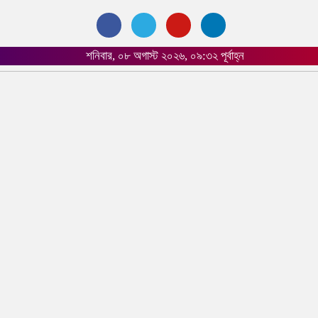
শনিবার, ০৮ অগাস্ট ২০২৬, ০৯:৩২ পূর্বাহ্ন